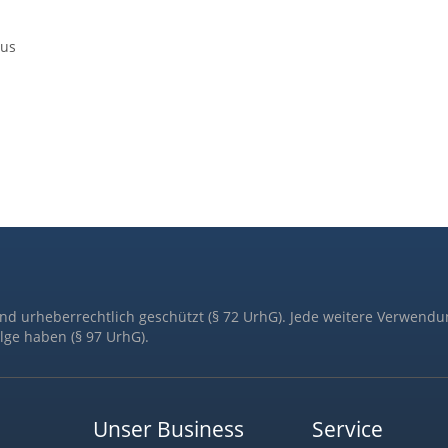
lus
ind urheberrechtlich geschützt (§ 72 UrhG). Jede weitere Verwendu
lge haben (§ 97 UrhG).
Unser Business
Service