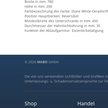
Breite in mm: 780
Höhe in mm: 200
Farbbezeichnung der Farbe: Stone White CeramicP
Position Hauptbecken: Reversibel
Mindestbreite des Unterschranks in mm: 450
Durchmesser der Hahnlochbohrung in mm: 35
Funktion der Ablaufgarnitur: Excenterbetätigung
© 2026
MABO
GmbH
Die von uns verwandten Lichtbilder und Grafiken s
Unterlassungs- u. Schadensersatzansprüche zur Fo
Shop
Handel