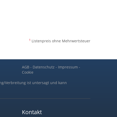
1
Listenpreis ohne Mehrwertsteuer
AGB
-
Datenschutz
-
Impressum
-
Cookie
ng/Verbreitung ist untersagt und kann
Kontakt