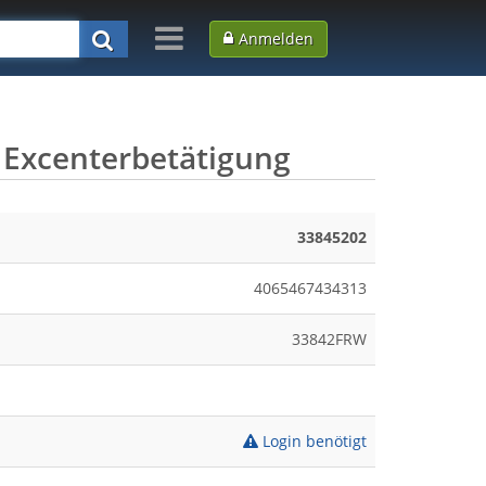
Anmelden
e Excenterbetätigung
33845202
4065467434313
33842FRW
Login benötigt