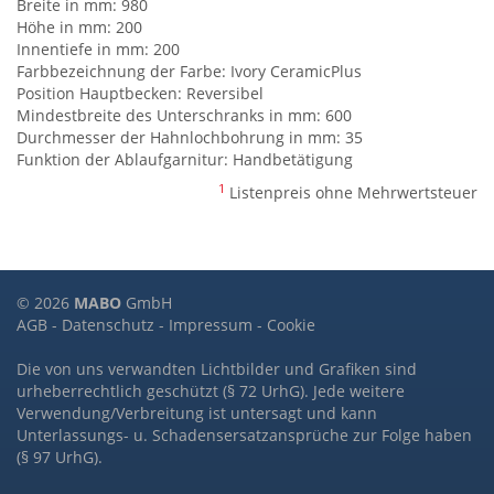
Breite in mm: 980
Höhe in mm: 200
Innentiefe in mm: 200
Farbbezeichnung der Farbe: Ivory CeramicPlus
Position Hauptbecken: Reversibel
Mindestbreite des Unterschranks in mm: 600
Durchmesser der Hahnlochbohrung in mm: 35
Funktion der Ablaufgarnitur: Handbetätigung
1
Listenpreis ohne Mehrwertsteuer
© 2026
MABO
GmbH
AGB
-
Datenschutz
-
Impressum
-
Cookie
Die von uns verwandten Lichtbilder und Grafiken sind
urheberrechtlich geschützt (§ 72 UrhG). Jede weitere
Verwendung/Verbreitung ist untersagt und kann
Unterlassungs- u. Schadensersatzansprüche zur Folge haben
(§ 97 UrhG).