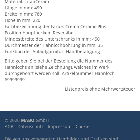
Material: TitanCeram
Länge in mm: 490
Breite in mm: 780
Höhe in mm: 220
Farbbezeichnung der Farbe: Crema CeramicPlus
Position Hauptbecken: Reversibel
Mindestbreite des Unterschranks in mm: 450
Durchmesser der Hahnlochbohrung in mm: 35
Funktion der Ablaufgarnitur: Handbetätigung
Bitte geben Sie bei der Bestellung die Nummer des
Hahnlochs an (siehe Zeichnung), welches im Werk
durchgebohrt werden soll. Artikelnummer Hahnloch =
69999999.
1
Listenpreis ohne Mehrwertsteuer
© 2026
MABO
GmbH
AGB
-
Datenschutz
-
Impressum
-
Cookie
Die von uns verwandten Lichtbilder und Grafiken sind