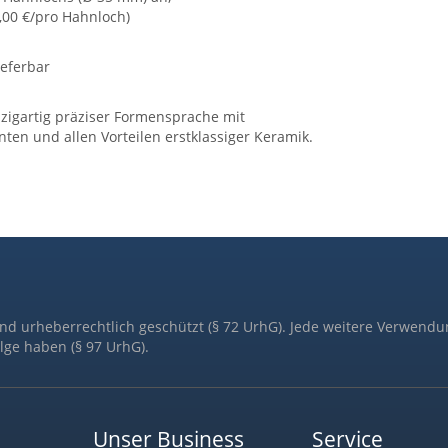
9,00 €/pro Hahnloch)
eferbar
nzigartig präziser Formensprache mit
en und allen Vorteilen erstklassiger Keramik.
ind urheberrechtlich geschützt (§ 72 UrhG). Jede weitere Verwendu
lge haben (§ 97 UrhG).
Unser Business
Service