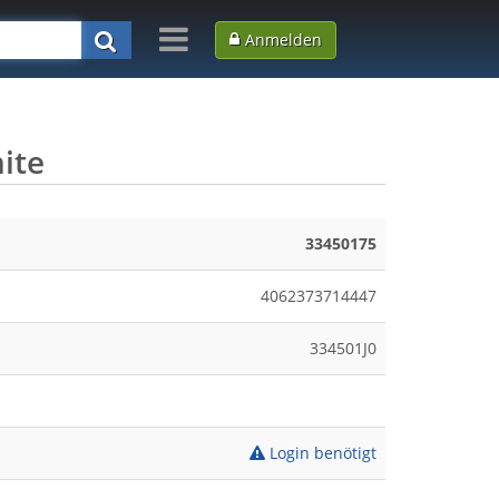
Anmelden
ite
33450175
4062373714447
334501J0
Login benötigt