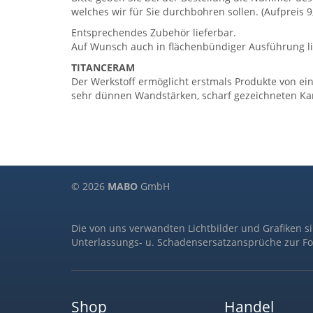
welches wir für Sie durchbohren sollen. (Aufpreis 
Entsprechendes Zubehör lieferbar.
Auf Wunsch auch in flächenbündiger Ausführung li
TITANCERAM
Der Werkstoff ermöglicht erstmals Produkte von ei
sehr dünnen Wandstärken, scharf gezeichneten Kant
© 2026
MABO
GmbH
Die von uns verwandten Lichtbilder und Grafiken s
Unterlassungs- u. Schadensersatzansprüche zur Fo
Shop
Handel