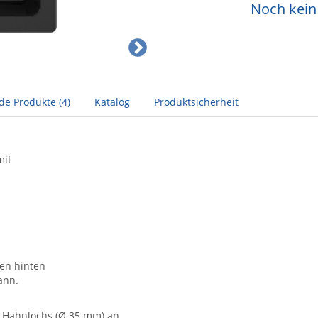
Noch kein 
de Produkte (4)
Katalog
Produktsicherheit
mit
ken hinten
ann.
s Hahnlochs (Ø 35 mm) an,