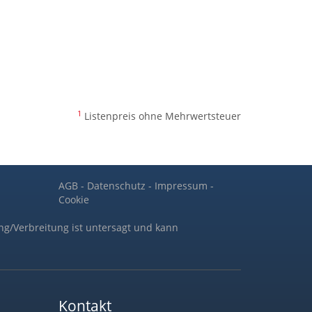
1
Listenpreis ohne Mehrwertsteuer
AGB
-
Datenschutz
-
Impressum
-
Cookie
ng/Verbreitung ist untersagt und kann
Kontakt