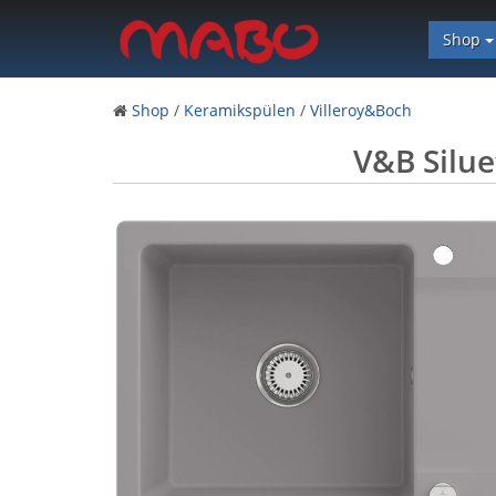
Shop
Shop
/
Keramikspülen
/
Villeroy&Boch
V&B Silue