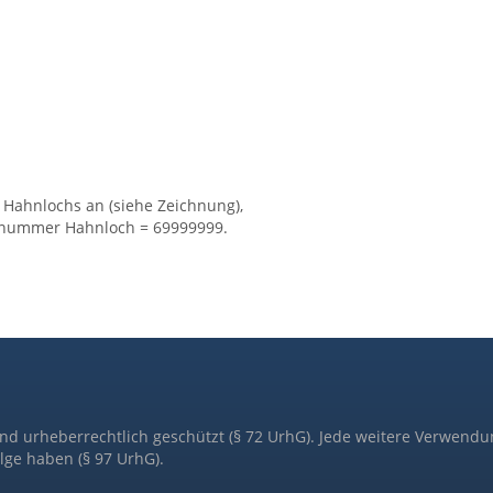
 Hahnlochs an (siehe Zeichnung),
elnummer Hahnloch = 69999999.
ind urheberrechtlich geschützt (§ 72 UrhG). Jede weitere Verwendu
lge haben (§ 97 UrhG).