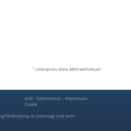
1
Listenpreis ohne Mehrwertsteuer
AGB
-
Datenschutz
-
Impressum
-
Cookie
ng/Verbreitung ist untersagt und kann