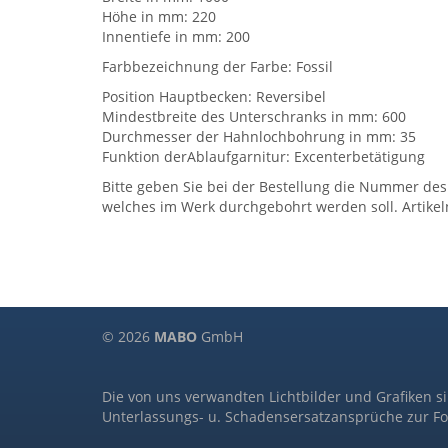
Höhe in mm: 220
Innentiefe in mm: 200
Farbbezeichnung der Farbe: Fossil
Position Hauptbecken: Reversibel
Mindestbreite des Unterschranks in mm: 600
Durchmesser der Hahnlochbohrung in mm: 35
Funktion derAblaufgarnitur: Excenterbetätigung
Bitte geben Sie bei der Bestellung die Nummer des
welches im Werk durchgebohrt werden soll. Artik
© 2026
MABO
GmbH
Die von uns verwandten Lichtbilder und Grafiken s
Unterlassungs- u. Schadensersatzansprüche zur Fo