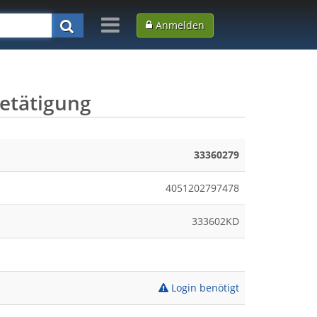
Anmelden
betätigung
33360279
4051202797478
333602KD
Login benötigt