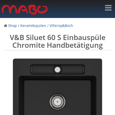
Shop
/
Keramikspülen
/
Villeroy&Boch
V&B Siluet 60 S Einbauspüle
Chromite Handbetätigung