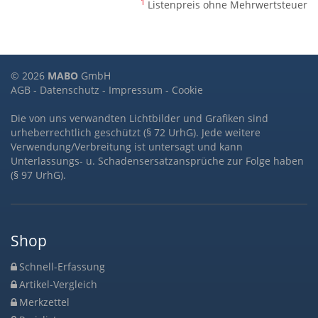
1
Listenpreis ohne Mehrwertsteuer
© 2026
MABO
GmbH
AGB
-
Datenschutz
-
Impressum
-
Cookie
Die von uns verwandten Lichtbilder und Grafiken sind
urheberrechtlich geschützt (§ 72 UrhG). Jede weitere
Verwendung/Verbreitung ist untersagt und kann
Unterlassungs- u. Schadensersatzansprüche zur Folge haben
(§ 97 UrhG).
Shop
Schnell-Erfassung
Artikel-Vergleich
Merkzettel