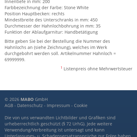
Innentiefe in mm: 200
Farbbezeichnung der Farbe: Stone White
Position Hauptbecken: rechts
Mindestbreite des Unterschranks in mm: 450
Durchmesser der Hahnlochbohrung in mm: 35
Funktion der Ablaufgarnitur: Handbetätigung
Bitte geben Sie bei der Bestellung die Nummer des
Hahnlochs an (siehe Zeichnung), welches im Werk
durchgebohrt werden soll. Artikelnummer Hahnloch =
69999999.
1
Listenpreis ohne Mehrwertsteuer
© 2026
MABO
GmbH
AGB
-
Datenschutz
-
Impressum
-
Cookie
Die von uns verwandten Lichtbilder und Grafiken sind
urheberrechtlich geschützt (§ 72 UrhG). Jede weitere
Verwendung/Verbreitung ist untersagt und kann
Unterlassungs- u. Schadensersatzansprüche zur Folge haben