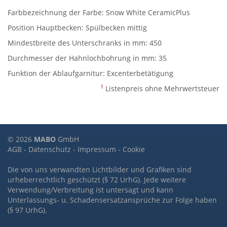
Farbbezeichnung der Farbe: Snow White CeramicPlus
Position Hauptbecken: Spülbecken mittig
Mindestbreite des Unterschranks in mm: 450
Durchmesser der Hahnlochbohrung in mm: 35
Funktion der Ablaufgarnitur: Excenterbetätigung
1
Listenpreis ohne Mehrwertsteuer
© 2026
MABO
GmbH
AGB
-
Datenschutz
-
Impressum
-
Cookie
Die von uns verwandten Lichtbilder und Grafiken sind
urheberrechtlich geschützt (§ 72 UrhG). Jede weitere
Verwendung/Verbreitung ist untersagt und kann
Unterlassungs- u. Schadensersatzansprüche zur Folge haben
(§ 97 UrhG).