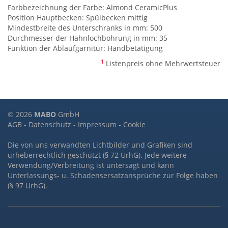
Farbbezeichnung der Farbe: Almond CeramicPlus
Position Hauptbecken: Spülbecken mittig
Mindestbreite des Unterschranks in mm: 500
Durchmesser der Hahnlochbohrung in mm: 35
Funktion der Ablaufgarnitur: Handbetätigung
1
Listenpreis ohne Mehrwertsteuer
© 2026
MABO
GmbH
AGB
-
Datenschutz
-
Impressum
-
Cookie
Die von uns verwandten Lichtbilder und Grafiken sind
urheberrechtlich geschützt (§ 72 UrhG). Jede weitere
Verwendung/Verbreitung ist untersagt und kann
Unterlassungs- u. Schadensersatzansprüche zur Folge haben
(§ 97 UrhG).