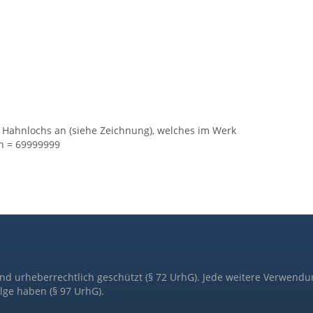
 Hahnlochs an (siehe Zeichnung), welches im Werk
h = 69999999
ind urheberrechtlich geschützt (§ 72 UrhG). Jede weitere Verwendu
lge haben (§ 97 UrhG).