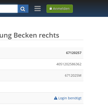
Anmelden
ung Becken rechts
67120257
4051202586362
671202SM
Login benötigt