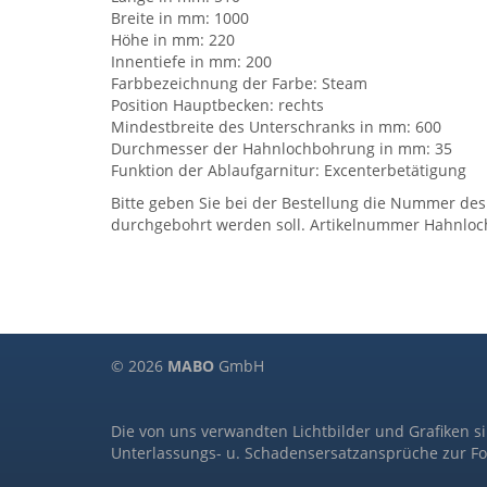
Breite in mm: 1000
Höhe in mm: 220
Innentiefe in mm: 200
Farbbezeichnung der Farbe: Steam
Position Hauptbecken: rechts
Mindestbreite des Unterschranks in mm: 600
Durchmesser der Hahnlochbohrung in mm: 35
Funktion der Ablaufgarnitur: Excenterbetätigung
Bitte geben Sie bei der Bestellung die Nummer des
durchgebohrt werden soll. Artikelnummer Hahnloc
© 2026
MABO
GmbH
Die von uns verwandten Lichtbilder und Grafiken s
Unterlassungs- u. Schadensersatzansprüche zur Fo