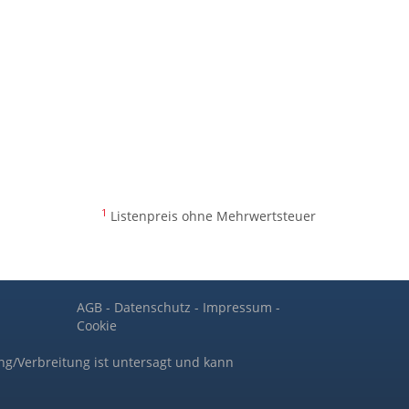
1
Listenpreis ohne Mehrwertsteuer
AGB
-
Datenschutz
-
Impressum
-
Cookie
ng/Verbreitung ist untersagt und kann