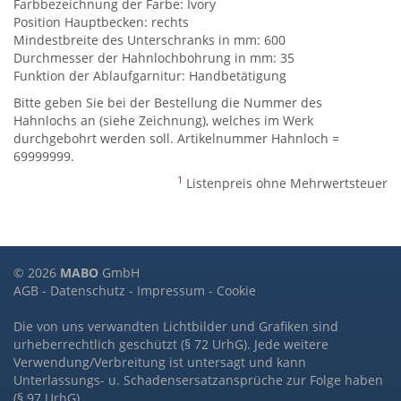
Farbbezeichnung der Farbe: Ivory
Position Hauptbecken: rechts
Mindestbreite des Unterschranks in mm: 600
Durchmesser der Hahnlochbohrung in mm: 35
Funktion der Ablaufgarnitur: Handbetätigung
Bitte geben Sie bei der Bestellung die Nummer des
Hahnlochs an (siehe Zeichnung), welches im Werk
durchgebohrt werden soll. Artikelnummer Hahnloch =
69999999.
1
Listenpreis ohne Mehrwertsteuer
© 2026
MABO
GmbH
AGB
-
Datenschutz
-
Impressum
-
Cookie
Die von uns verwandten Lichtbilder und Grafiken sind
urheberrechtlich geschützt (§ 72 UrhG). Jede weitere
Verwendung/Verbreitung ist untersagt und kann
Unterlassungs- u. Schadensersatzansprüche zur Folge haben
(§ 97 UrhG).