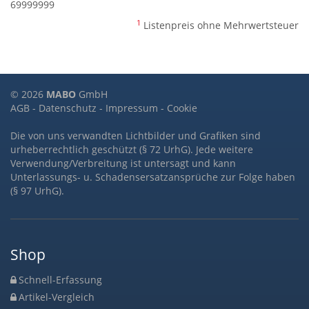
69999999
1
Listenpreis ohne Mehrwertsteuer
© 2026
MABO
GmbH
AGB
-
Datenschutz
-
Impressum
-
Cookie
Die von uns verwandten Lichtbilder und Grafiken sind
urheberrechtlich geschützt (§ 72 UrhG). Jede weitere
Verwendung/Verbreitung ist untersagt und kann
Unterlassungs- u. Schadensersatzansprüche zur Folge haben
(§ 97 UrhG).
Shop
Schnell-Erfassung
Artikel-Vergleich