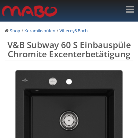
Shop
/
Keramikspülen
/
Villeroy&Boch
V&B Subway 60 S Einbauspüle
Chromite Excenterbetätigung