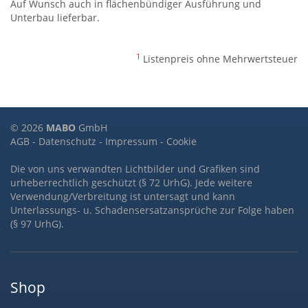
Auf Wunsch auch in flächenbündiger Ausführung und
Unterbau lieferbar.
1
Listenpreis ohne Mehrwertsteuer
© 2026
MABO
GmbH
AGB
-
Datenschutz
-
Impressum
-
Cookie
Die von uns verwandten Lichtbilder und Grafiken sind
urheberrechtlich geschützt (§ 72 UrhG). Jede weitere
Verwendung/Verbreitung ist untersagt und kann
Unterlassungs- u. Schadensersatzansprüche zur Folge haben
(§ 97 UrhG).
Shop