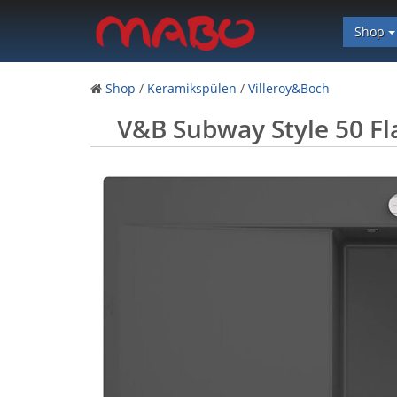
Shop
Shop
/
Keramikspülen
/
Villeroy&Boch
V&B Subway Style 50 Fl