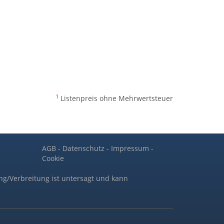
1
Listenpreis ohne Mehrwertsteuer
AGB
-
Datenschutz
-
Impressum
-
Cookie
ng/Verbreitung ist untersagt und kann