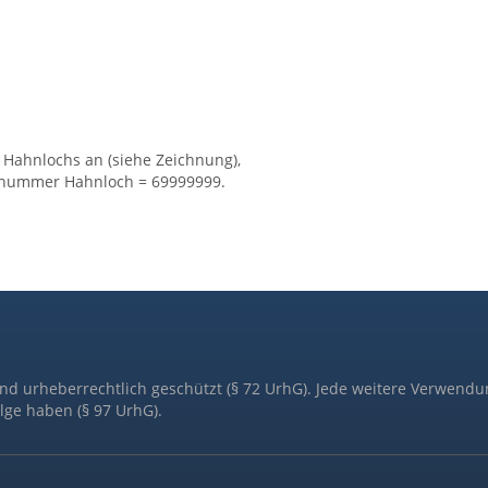
 Hahnlochs an (siehe Zeichnung),
elnummer Hahnloch = 69999999.
ind urheberrechtlich geschützt (§ 72 UrhG). Jede weitere Verwendu
lge haben (§ 97 UrhG).