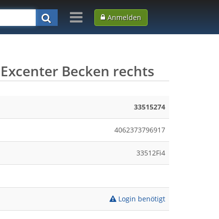
Anmelden
 Excenter Becken rechts
33515274
4062373796917
33512Fi4
Login benötigt