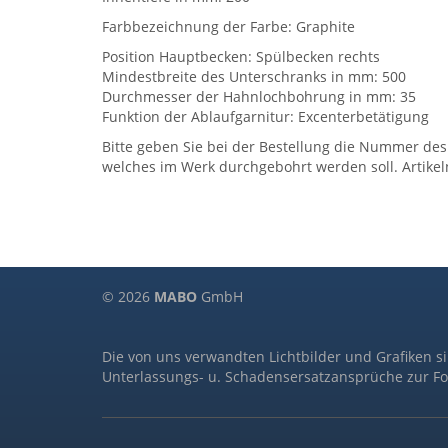
Farbbezeichnung der Farbe: Graphite
Position Hauptbecken: Spülbecken rechts
Mindestbreite des Unterschranks in mm: 500
Durchmesser der Hahnlochbohrung in mm: 35
Funktion der Ablaufgarnitur: Excenterbetätigung
Bitte geben Sie bei der Bestellung die Nummer des
welches im Werk durchgebohrt werden soll. Artik
© 2026
MABO
GmbH
Die von uns verwandten Lichtbilder und Grafiken s
Unterlassungs- u. Schadensersatzansprüche zur Fo