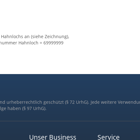
 Hahnlochs an (siehe Zeichnung),
elnummer Hahnloch = 69999999
ind urheberrechtlich geschützt (§ 72 UrhG). Jede weitere Verwendu
lge haben (§ 97 UrhG).
Unser Business
Service