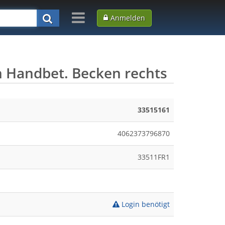
Anmelden
n Handbet. Becken rechts
33515161
4062373796870
33511FR1
Login benötigt