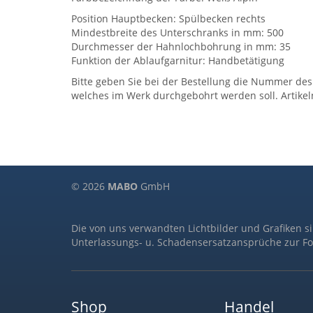
Position Hauptbecken: Spülbecken rechts
Mindestbreite des Unterschranks in mm: 500
Durchmesser der Hahnlochbohrung in mm: 35
Funktion der Ablaufgarnitur: Handbetätigung
Bitte geben Sie bei der Bestellung die Nummer des
welches im Werk durchgebohrt werden soll. Artik
© 2026
MABO
GmbH
Die von uns verwandten Lichtbilder und Grafiken s
Unterlassungs- u. Schadensersatzansprüche zur Fo
Shop
Handel