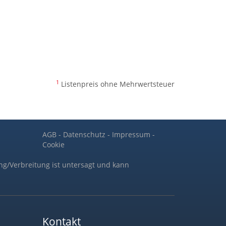
1
Listenpreis ohne Mehrwertsteuer
AGB
-
Datenschutz
-
Impressum
-
Cookie
ng/Verbreitung ist untersagt und kann
Kontakt