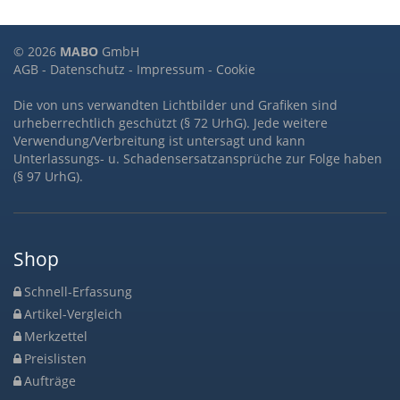
© 2026
MABO
GmbH
AGB
-
Datenschutz
-
Impressum
-
Cookie
Die von uns verwandten Lichtbilder und Grafiken sind
urheberrechtlich geschützt (§ 72 UrhG). Jede weitere
Verwendung/Verbreitung ist untersagt und kann
Unterlassungs- u. Schadensersatzansprüche zur Folge haben
(§ 97 UrhG).
Shop
Schnell-Erfassung
Artikel-Vergleich
Merkzettel
Preislisten
Aufträge