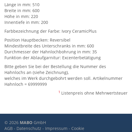
Länge in mm: 510
Breite in mm: 600
Höhe in mm: 220
Innentiefe in mm: 200
Farbbezeichnung der Farbe: Ivory CeramicPlus
Position Hauptbecken: Reversibel
Mindestbreite des Unterschranks in mm: 600
Durchmesser der Hahnlochbohrung in mm: 35
Funktion der Ablaufgarnitur: Excenterbetätigung
Bitte geben Sie bei der Bestellung die Nummer des
Hahnlochs an (siehe Zeichnung),
welches im Werk durchgebohrt werden soll. Artikelnummer
Hahnloch = 69999999
1
Listenpreis ohne Mehrwertsteuer
© 2026
MABO
GmbH
AGB
-
Datenschutz
-
Impressum
-
Cookie