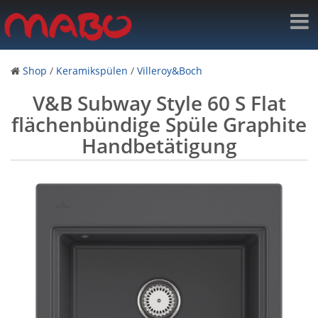
Shop
/
Keramikspülen
/
Villeroy&Boch
V&B Subway Style 60 S Flat
flächenbündige Spüle Graphite
Handbetätigung