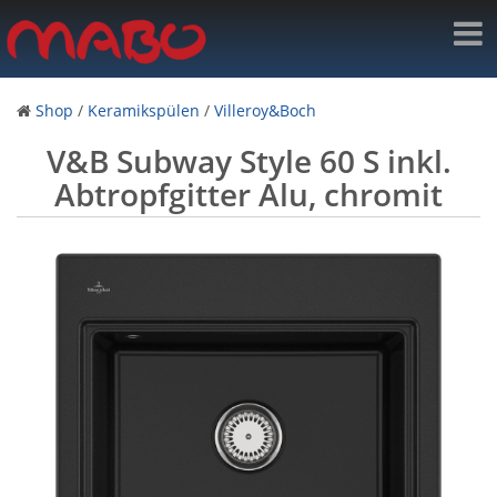
Shop
/
Keramikspülen
/
Villeroy&Boch
V&B Subway Style 60 S inkl.
Abtropfgitter Alu, chromit