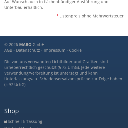
Auf Wunsch auch in flächenbündiger Ausführung und
Unterbau erhältlich.
1
Listenpreis ohne Mehrwertsteuer
© 2026
MABO
GmbH
AGB
-
Datenschutz
-
Impressum
-
Cookie
Die von uns verwandten Lichtbilder und Grafiken sind
urheberrechtlich geschützt (§ 72 UrhG). Jede weitere
Verwendung/Verbreitung ist untersagt und kann
Unterlassungs- u. Schadensersatzansprüche zur Folge haben
(§ 97 UrhG).
Shop
Schnell-Erfassung