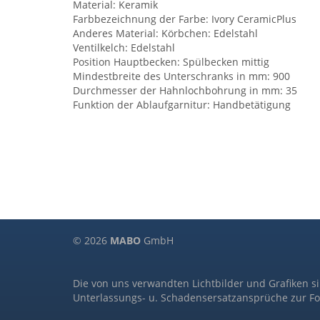
Material: Keramik
Farbbezeichnung der Farbe: Ivory CeramicPlus
Anderes Material: Körbchen: Edelstahl
Ventilkelch: Edelstahl
Position Hauptbecken: Spülbecken mittig
Mindestbreite des Unterschranks in mm: 900
Durchmesser der Hahnlochbohrung in mm: 35
Funktion der Ablaufgarnitur: Handbetätigung
© 2026
MABO
GmbH
Die von uns verwandten Lichtbilder und Grafiken s
Unterlassungs- u. Schadensersatzansprüche zur Fo