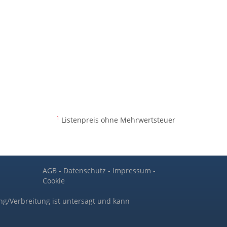
1
Listenpreis ohne Mehrwertsteuer
AGB
-
Datenschutz
-
Impressum
-
Cookie
ng/Verbreitung ist untersagt und kann