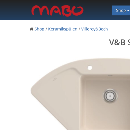
Shop
Shop
/
Keramikspülen
/
Villeroy&Boch
V&B S