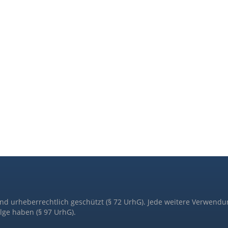
ind urheberrechtlich geschützt (§ 72 UrhG). Jede weitere Verwendu
lge haben (§ 97 UrhG).