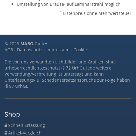
Umstellung von Brause- auf Laminarstrahl möglich
1
Listenpreis ohne Mehrwertsteuer
© 2026
MABO
GmbH
AGB
-
Datenschutz
-
Impressum
-
Cookie
Die von uns verwandten Lichtbilder und Grafiken sind
urheberrechtlich geschützt (§ 72 UrhG). Jede weitere
Verwendung/Verbreitung ist untersagt und kann
Unterlassungs- u. Schadensersatzansprüche zur Folge haben
(§ 97 UrhG).
Shop
Schnell-Erfassung
Artikel-Vergleich