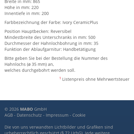
Breite in mm: 865
Höhe in mm: 220
Innentiefe in mm: 200
Farbbezeichnung der Farbe: Ivory CeramicPlus
Position Hauptbecken: Reversibel
Mindestbreite des Unterschranks in mm: 500
Durchmesser der Hahnlochbohrung in mm: 35
Funktion der Ablaufgarnitur: Handbetätigung
Bitte geben Sie bei der Bestellung die Nummer des
Hahnlochs (ø 35 mm) an,
welches durchgebohrt werden soll.
1
Listenpreis ohne Mehrwertsteuer
© 2026
MABO
GmbH
AGB
-
Datenschutz
-
Impressum
-
Cookie
Die von uns verwandten Lichtbilder und Grafiken sind
urheberrechtlich geschützt (§ 72 UrhG). Jede weitere