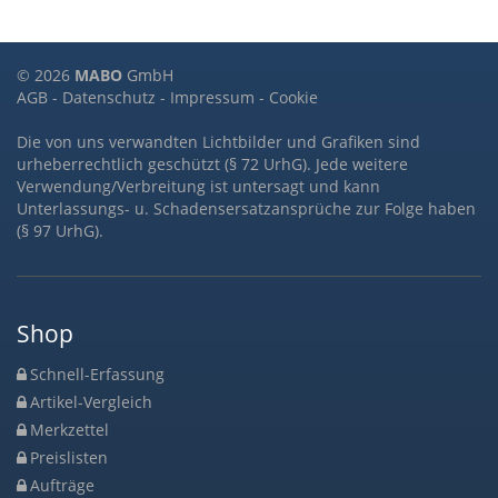
© 2026
MABO
GmbH
AGB
-
Datenschutz
-
Impressum
-
Cookie
Die von uns verwandten Lichtbilder und Grafiken sind
urheberrechtlich geschützt (§ 72 UrhG). Jede weitere
Verwendung/Verbreitung ist untersagt und kann
Unterlassungs- u. Schadensersatzansprüche zur Folge haben
(§ 97 UrhG).
Shop
Schnell-Erfassung
Artikel-Vergleich
Merkzettel
Preislisten
Aufträge