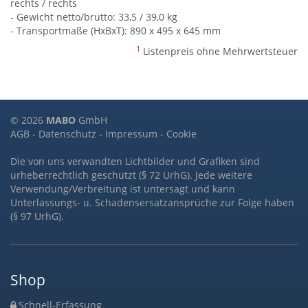
rechts / rechts
- Gewicht netto/brutto: 33,5 / 39,0 kg
- Transportmaße (HxBxT): 890 x 495 x 645 mm
1
Listenpreis ohne Mehrwertsteuer
© 2026
MABO
GmbH
AGB
-
Datenschutz
-
Impressum
-
Cookie
Die von uns verwandten Lichtbilder und Grafiken sind
urheberrechtlich geschützt (§ 72 UrhG). Jede weitere
Verwendung/Verbreitung ist untersagt und kann
Unterlassungs- u. Schadensersatzansprüche zur Folge haben
(§ 97 UrhG).
Shop
Schnell-Erfassung