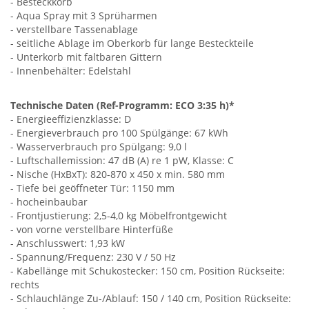
- Besteckkorb
- Aqua Spray mit 3 Sprüharmen
- verstellbare Tassenablage
- seitliche Ablage im Oberkorb für lange Besteckteile
- Unterkorb mit faltbaren Gittern
- Innenbehälter: Edelstahl
Technische Daten (Ref-Programm: ECO 3:35 h)*
- Energieeffizienzklasse: D
- Energieverbrauch pro 100 Spülgänge: 67 kWh
- Wasserverbrauch pro Spülgang: 9,0 l
- Luftschallemission: 47 dB (A) re 1 pW, Klasse: C
- Nische (HxBxT): 820-870 x 450 x min. 580 mm
- Tiefe bei geöffneter Tür: 1150 mm
- hocheinbaubar
- Frontjustierung: 2,5-4,0 kg Möbelfrontgewicht
- von vorne verstellbare Hinterfüße
- Anschlusswert: 1,93 kW
- Spannung/Frequenz: 230 V / 50 Hz
- Kabellänge mit Schukostecker: 150 cm, Position Rückseite:
rechts
- Schlauchlänge Zu-/Ablauf: 150 / 140 cm, Position Rückseite: