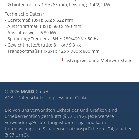
- Ø hinten rechts 170/265 mm, Leistung: 1,4/2,2 kW
Technische Daten*
- Gerätemaß (BxT): 592 x 522 mm
- Ausschnittmaß (BxT): 560 x 490 mm
- Anschlusswert: 6,80 kW
- Spannung/Frequenz: 3N ~ 230/400 V / 50 Hz
- Gewicht netto/brutto: 8,1 kg / 9,3 kg
- Transportmaße (HxBxT): 125 x 700 x 600 mm
1
Listenpreis ohne Mehrwertsteuer
© 2026
MABO
GmbH
AGB
-
Datenschutz
-
Impressum
-
Cookie
Die von uns verwandten Lichtbilder und Grafiken sind
urheberrechtlich geschützt (§ 72 UrhG). Jede weitere
Verwendung/Verbreitung ist untersagt und kann
Unterlassungs- u. Schadensersatzansprüche zur Folge haben
(§ 97 UrhG).