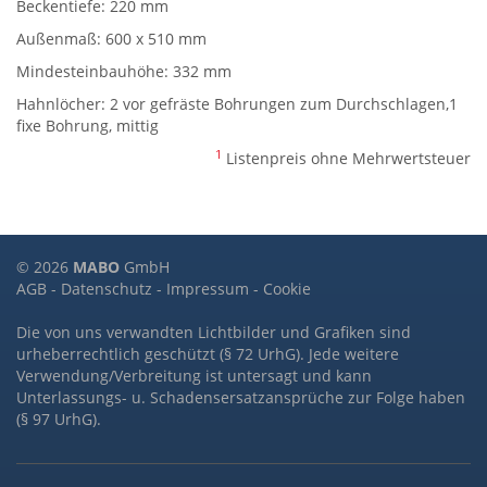
Beckentiefe: 220 mm
Außenmaß: 600 x 510 mm
Mindesteinbauhöhe: 332 mm
Hahnlöcher: 2 vor gefräste Bohrungen zum Durchschlagen,1
fixe Bohrung, mittig
1
Listenpreis ohne Mehrwertsteuer
© 2026
MABO
GmbH
AGB
-
Datenschutz
-
Impressum
-
Cookie
Die von uns verwandten Lichtbilder und Grafiken sind
urheberrechtlich geschützt (§ 72 UrhG). Jede weitere
Verwendung/Verbreitung ist untersagt und kann
Unterlassungs- u. Schadensersatzansprüche zur Folge haben
(§ 97 UrhG).