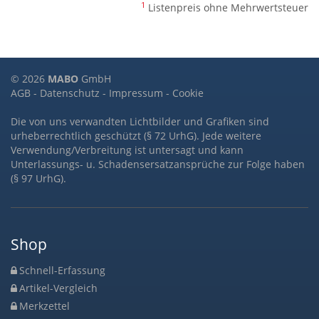
1
Listenpreis ohne Mehrwertsteuer
© 2026
MABO
GmbH
AGB
-
Datenschutz
-
Impressum
-
Cookie
Die von uns verwandten Lichtbilder und Grafiken sind
urheberrechtlich geschützt (§ 72 UrhG). Jede weitere
Verwendung/Verbreitung ist untersagt und kann
Unterlassungs- u. Schadensersatzansprüche zur Folge haben
(§ 97 UrhG).
Shop
Schnell-Erfassung
Artikel-Vergleich
Merkzettel