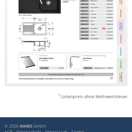
1
Listenpreis ohne Mehrwertsteuer
© 2026
MABO
GmbH
AGB
-
Datenschutz
-
Impressum
-
Cookie