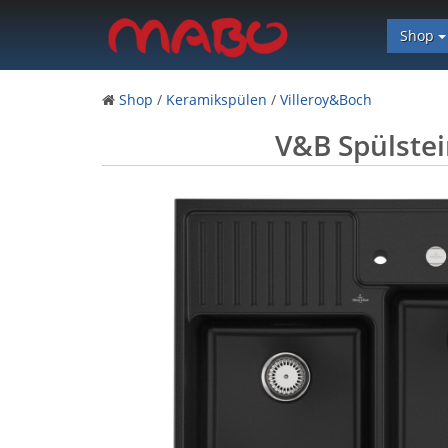
Shop
Shop
/
Keramikspülen
/
Villeroy&Boch
V&B Spülste