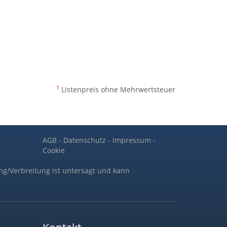
1
Listenpreis ohne Mehrwertsteuer
AGB
-
Datenschutz
-
Impressum
-
Cookie
ng/Verbreitung ist untersagt und kann