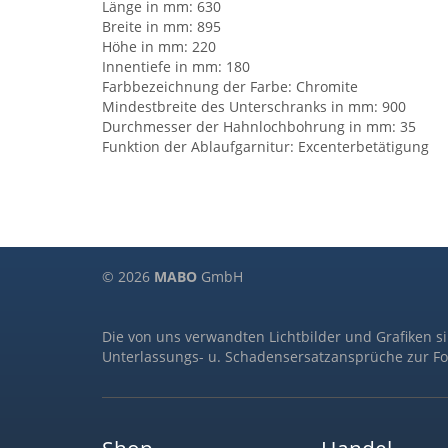
Länge in mm: 630
Breite in mm: 895
Höhe in mm: 220
Innentiefe in mm: 180
Farbbezeichnung der Farbe: Chromite
Mindestbreite des Unterschranks in mm: 900
Durchmesser der Hahnlochbohrung in mm: 35
Funktion der Ablaufgarnitur: Excenterbetätigung
© 2026
MABO
GmbH
Die von uns verwandten Lichtbilder und Grafiken s
Unterlassungs- u. Schadensersatzansprüche zur Fo