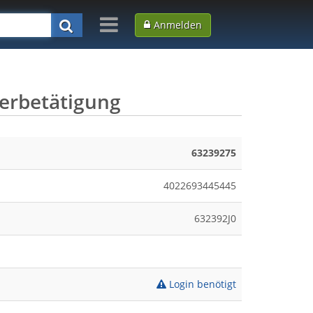
Anmelden
erbetätigung
63239275
4022693445445
632392J0
Login benötigt