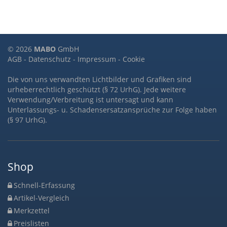
© 2026
MABO
GmbH
AGB
-
Datenschutz
-
Impressum
-
Cookie
Die von uns verwandten Lichtbilder und Grafiken sind
urheberrechtlich geschützt (§ 72 UrhG). Jede weitere
Verwendung/Verbreitung ist untersagt und kann
Unterlassungs- u. Schadensersatzansprüche zur Folge haben
(§ 97 UrhG).
Shop
Schnell-Erfassung
Artikel-Vergleich
Merkzettel
Preislisten