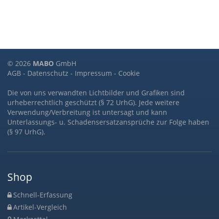
© 2026
MABO
GmbH
AGB
-
Datenschutz
-
Impressum
-
Cookie
Die von uns verwandten Lichtbilder und Grafiken sind
urheberrechtlich geschützt (§ 72 UrhG). Jede weitere
Verwendung/Verbreitung ist untersagt und kann
Unterlassungs- u. Schadensersatzansprüche zur Folge haben
(§ 97 UrhG).
Shop
Schnell-Erfassung
Artikel-Vergleich